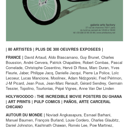
| 80 ARTISTES | PLUS DE 300 OEUVRES EXPOSEES |
FRANCE |
David Artaud, Aldo Biascamano, Guy Brunet, Charles
Boussion, André Cervera, Patrick Chapalière, Robert Combas, Pascal
Comelade, Christophe Cosentino, Hervé Di Rosa, Marc Duran, Yves
Fleurie, Jaber, Philippe Jacq, Danielle Jacqui, Pierre La Police, Loïc
Lecoeur, Lucas Mancione, Moolinex, Adam Nidzgorski, Fred Périmon,
J-M Picard, Jean Pous, Jean-Marc Renault, Gérard Sendrey, Germain
Tessier, Topolino, Tourlonias, Pépé Vignes, Anne Van Der Linden
HOLYWOODOO : THE INCREDIBLE MOVIE POSTERS DU GHANA
| ART PRINTS | PULP COMICS | PAÑOS, ARTE CARCERAL
CHICANO
AUTOUR DU MONDE |
Noviadi Angkasapura, Esmael Barhani,
Manuel Baumen, François Burland, Louie Cordero, Charles Glaubitz,
Daniel Johnston, Kashinath Chawan, Roméo Lee, Pow Martinez,