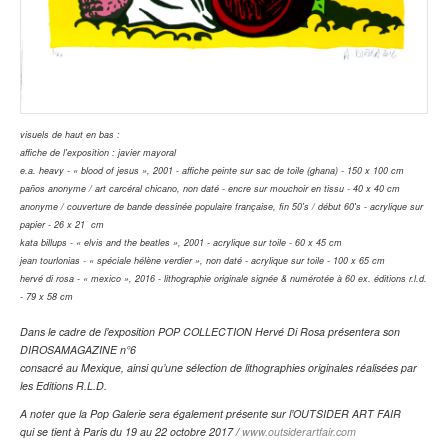
visuels de haut en bas :
affiche de l'exposition : javier mayoral
e.a. heavy - « blood of jesus », 2001 - affiche peinte sur sac de toile (ghana) - 150 x 100 cm
paños anonyme / art carcéral chicano, non daté
-
encre sur mouchoir en tissu - 40 x 40 cm
anonyme / couverture de bande dessinée populaire française, fin 50's / début 60's
-
acrylique sur
papier - 26 x 21 cm
kata billups - « elvis and the beatles », 2001 - acrylique sur toile - 60 x 45 cm
jean tourlonias - « spéciale hélène verdier », non daté - acrylique sur toile - 100 x 65 cm
hervé di rosa - « mexico », 2016 - lithographie originale signée & numérotée à 60 ex. éditions r.l.d.
- 79 x 58 cm
Dans le cadre de lʼexposition POP COLLECTION Hervé Di Rosa présentera son
DIROSAMAGAZINE n°6
consacré au Mexique, ainsi quʼune sélection de lithographies originales réalisées par
les Editions R.L.D.
A noter que la Pop Galerie sera également présente sur lʼOUTSIDER ART FAIR
qui se tient à Paris du 19 au 22 octobre 2017 /
www.outsiderartfair.com