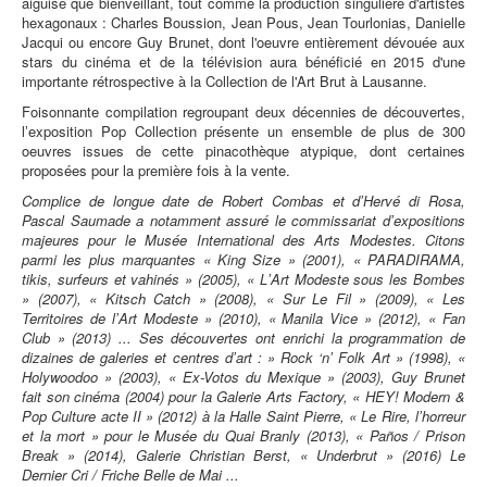
aiguisé que bienveillant, tout comme la production singulière d'artistes
hexagonaux : Charles Boussion, Jean Pous, Jean Tourlonias, Danielle
Jacqui ou encore Guy Brunet, dont l'oeuvre entièrement dévouée aux
stars du cinéma et de la télévision aura bénéficié en 2015 d'une
importante rétrospective à la Collection de l'Art Brut à Lausanne.
Foisonnante compilation regroupant deux décennies de découvertes,
lʼexposition Pop Collection présente un ensemble de plus de 300
oeuvres issues de cette pinacothèque atypique, dont certaines
proposées pour la première fois à la vente.
Complice de longue date de Robert Combas et dʼHervé di Rosa,
Pascal Saumade a notamment assuré le commissariat dʼexpositions
majeures pour le Musée International des Arts Modestes. Citons
parmi les plus marquantes « King Size » (2001), « PARADIRAMA,
tikis, surfeurs et vahinés » (2005), « LʼArt Modeste sous les Bombes
» (2007), « Kitsch Catch » (2008), « Sur Le Fil » (2009), « Les
Territoires de lʼArt Modeste » (2010), « Manila Vice » (2012), « Fan
Club » (2013) ... Ses découvertes ont enrichi la programmation de
dizaines de galeries et centres dʼart : » Rock ‘nʼ Folk Art » (1998), «
Holywoodoo » (2003), « Ex-Votos du Mexique » (2003), Guy Brunet
fait son cinéma (2004) pour la Galerie Arts Factory, « HEY! Modern &
Pop Culture acte II » (2012) à la Halle Saint Pierre, « Le Rire, lʼhorreur
et la mort » pour le Musée du Quai Branly (2013), « Paños / Prison
Break » (2014), Galerie Christian Berst, « Underbrut » (2016) Le
Dernier Cri / Friche Belle de Mai ...