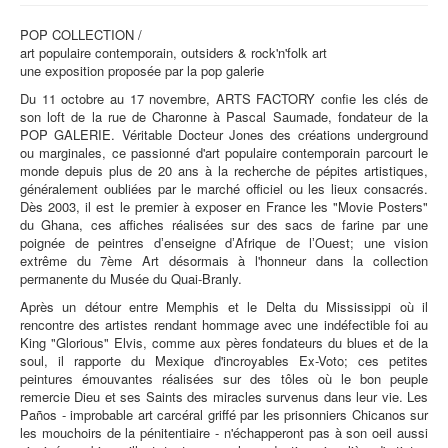
POP COLLECTION /
art populaire contemporain, outsiders & rock'n'folk art
une exposition proposée par la pop galerie
Du 11 octobre au 17 novembre, ARTS FACTORY confie les clés de
son loft de la rue de Charonne à Pascal Saumade, fondateur de la
POP GALERIE. Véritable Docteur Jones des créations underground
ou marginales, ce passionné d'art populaire contemporain parcourt le
monde depuis plus de 20 ans à la recherche de pépites artistiques,
généralement oubliées par le marché officiel ou les lieux consacrés.
Dès 2003, il est le premier à exposer en France les "Movie Posters"
du Ghana, ces affiches réalisées sur des sacs de farine par une
poignée de peintres dʼenseigne dʼAfrique de lʼOuest; une vision
extrême du 7ème Art désormais à l'honneur dans la collection
permanente du Musée du Quai-Branly.
Après un détour entre Memphis et le Delta du Mississippi où il
rencontre des artistes rendant hommage avec une indéfectible foi au
King "Glorious" Elvis, comme aux pères fondateurs du blues et de la
soul, il rapporte du Mexique d'incroyables Ex-Voto; ces petites
peintures émouvantes réalisées sur des tôles où le bon peuple
remercie Dieu et ses Saints des miracles survenus dans leur vie. Les
Paños - improbable art carcéral griffé par les prisonniers Chicanos sur
les mouchoirs de la pénitentiaire - n'échapperont pas à son oeil aussi