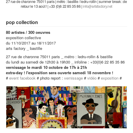
27 rue de charonne 75011 paris | métro : bastille / ledru-rollin | summer break : de
retour le 13 août ! | +33 (0)6 22 85 35 86 |
pop collection
80 artistes / 300 oeuvres
exposition collective
du 11/10/2017 au 18/11/2017
arts factory _ bastille
27 rue de charonne 75011 paris _ métro : ledru-rollin & bastille
du lundi au samedi de 12h30 à 19h30 _ infoline : +33(0)6 22 85 35 86
vernissage le mardi 10 octobre de 17h à 21h
extra-day ! l'exposition sera ouverte samedi 18 novembre !
#
event facebook
# photo report :
vernissage
#
vidéo
#
exposition
#