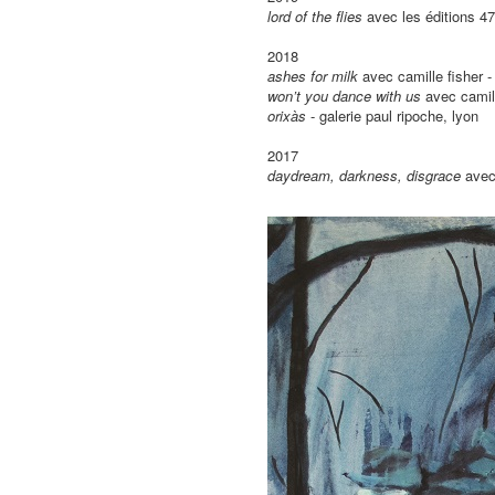
lord of the flies
avec les éditions 476
2018
ashes for milk
avec camille fisher - 
won’t you dance with us
avec camille
orixàs
- galerie paul ripoche, lyon
2017
daydream, darkness, disgrace
avec 