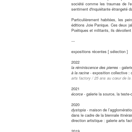
société comme les traumas de l'en
sentiment d'inquiétante étrangeté d
Particulièrement habitées, les pe
éditions Joie Panique. Ces deux ja
Poétiques et militants, ils dévoilen
---
expositions récentes [ sélection ]
2022
la réminiscence des pierres
- galeri
à la racine
- exposition collective :
arts factory / 25 ans au cœur de la
2021
écorce
- galerie la source, la teste
2020
dystopia
- maison de l’agglomération
dans le cadre de la biennale itinéra
direction artistique : galerie arts fac
2019