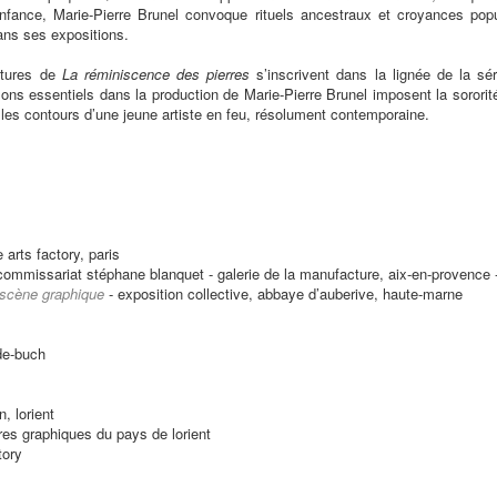
fance, Marie-Pierre Brunel convoque rituels ancestraux et croyances popul
ans ses expositions.
intures de
La réminiscence des pierres
s’inscrivent dans la lignée de la sé
lons essentiels dans la production de Marie-Pierre Brunel imposent la soror
t les contours d’une jeune artiste en feu, résolument contemporaine.
e arts factory, paris
 commissariat stéphane blanquet - galerie de la manufacture, aix-en-provence 
 scène graphique
- exposition collective, abbaye d’auberive, haute-marne
-de-buch
, lorient
ires graphiques du pays de lorient
tory