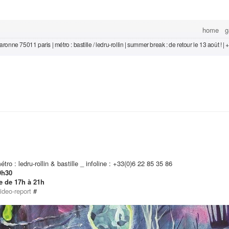
home
g
ronne 75011 paris | métro : bastille / ledru-rollin | summer break : de retour le 13 août ! |
ro : ledru-rollin & bastille _ infoline : +33(0)6 22 85 35 86
9h30
re de 17h à 21h
ideo-report
#