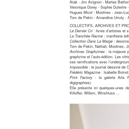
Atak - Jim Avignon - Martes Bathori
Véronique Dorey - Sophie Dutertre 
Hugues Micol - Moolinex - Jean-Luc
Tom de Pekin - Amandine Urruty - 
COLLECTIFS, ARCHIVES ET PR
Le Dernier Cri
: livres d’artistes et 
La Tranchée Racine
: manifeste édi
Collection Dans La Marge
: dessins
Tom de Pekin, Nathali, Moolinex, J
Archives Graphzines
: la majeure p
graphzine et l’auto-édition. Les vi
ses ramifications avec l’undergroun
Impossible
: le journal dessiné de
Frédéric Magazine
: Isabelle Boino
Print Factory
: la galerie Arts F
digigraphies).
Elle présente ici quelques-unes d
Killoffer, Willem, Winshluss ...