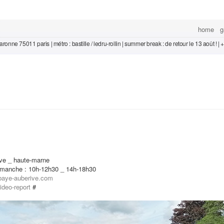
home
g
ronne 75011 paris | métro : bastille / ledru-rollin | summer break : de retour le 13 août ! |
ive _ haute-marne
imanche : 10h-12h30 _ 14h-18h30
baye-auberive.com
ideo-report
#