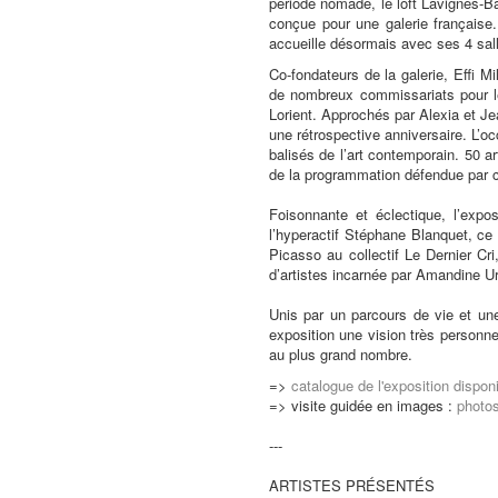
période nomade, le loft Lavignes-B
conçue pour une galerie française
accueille désormais avec ses 4 salle
Co-fondateurs de la galerie, Effi M
de nombreux commissariats pour le
Lorient. Approchés par Alexia et Je
une rétrospective anniversaire. L’o
balisés de l’art contemporain. 50 a
de la programmation défendue par c
Foisonnante et éclectique, l’exp
l’hyperactif Stéphane Blanquet, ce 
Picasso au collectif Le Dernier Cr
d’artistes incarnée par Amandine 
Unis par un parcours de vie et un
exposition une vision très personne
au plus grand nombre.
=>
catalogue de l'exposition disponi
=> visite guidée en images :
photo
---
ARTISTES PRÉSENTÉS