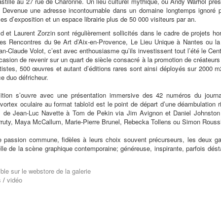
astille au 27 rue de Charonne. Un lieu culturel mythique, où Andy Warhol pré
. Devenue une adresse incontournable dans un domaine longtemps ignoré pa
s d’exposition et un espace librairie plus de 50 000 visiteurs par an.
ild et Laurent Zorzin sont régulièrement sollicités dans le cadre de projets h
s Rencontres du 9e Art d’Aix-en-Provence, Le Lieu Unique à Nantes ou la 
an-Claude Volot, c’est avec enthousiasme qu’ils investissent tout l’été le Cent
ccasion de revenir sur un quart de siècle consacré à la promotion de créateurs 
rtistes, 500 œuvres et autant d’éditions rares sont ainsi déployés sur 2000 m
e duo défricheur.
osition s’ouvre avec une présentation immersive des 42 numéros du jour
vortex oculaire au format tabloïd est le point de départ d’une déambulation 
i, de Jean-Luc Navette à Tom de Pekin via Jim Avignon et Daniel Johnston 
Urruty, Maya McCallum, Marie-Pierre Brunel, Rebecka Tollens ou Simon Rouss
e passion commune, fidèles à leurs choix souvent précurseurs, les deux gal
lle de la scène graphique contemporaine; généreuse, inspirante, parfois dést
ble sur le webstore de la galerie
s
/
vidéo