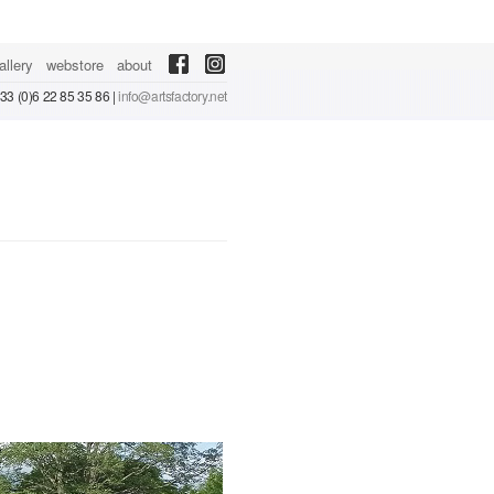
allery
webstore
about
 +33 (0)6 22 85 35 86 |