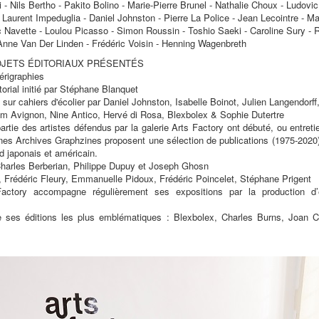
 - Nils Bertho - Pakito Bolino - Marie-Pierre Brunel - Nathalie Choux - Ludov
- Laurent Impeduglia - Daniel Johnston - Pierre La Police - Jean Lecointre -
 Navette - Loulou Picasso - Simon Roussin - Toshio Saeki - Caroline Sury - 
Anne Van Der Linden - Frédéric Voisin - Henning Wagenbreth
OJETS ÉDITORIAUX PRÉSENTÉS
sérigraphies
torial initié par Stéphane Blanquet
 sur cahiers d'écolier par Daniel Johnston, Isabelle Boinot, Julien Langendorf
im Avignon, Nine Antico, Hervé di Rosa, Blexbolex & Sophie Dutertre
artie des artistes défendus par la galerie Arts Factory ont débuté, ou entretie
trines Archives Graphzines proposent une sélection de publications (1975-2020
d japonais et américain.
 Charles Berberian, Philippe Dupuy et Joseph Ghosn
t, Frédéric Fleury, Emmanuelle Pidoux, Frédéric Poincelet, Stéphane Prigent
actory accompagne régulièrement ses expositions par la production d’e
e ses éditions les plus emblématiques : Blexbolex, Charles Burns, Joan Co