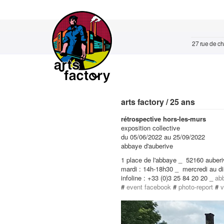
27 rue de cha
arts factory / 25 ans
rétrospective hors-les-murs
exposition collective
du 05/06/2022 au 25/09/2022
abbaye d'auberive
1 place de l'abbaye _ 52160 auber
mardi : 14h-18h30 _ mercredi au d
infoline : +33 (0)3 25 84 20 20 _
ab
#
event facebook
#
photo-report
#
v