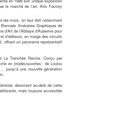
senta en 1986 son unique exposition
r le marché de l’art, Arts Factory
ors-les-murs, on leur doit notamment
Biennale Itinéraires Graphiques de
re d’Art de l’Abbaye d'Auberive pour
et d’éditeurs, en marge des circuits
2, offrant un panorama représentatif
nal La Tranchée Racine. Conçu par
riche en (re)découvertes : de Loulou
... jusqu’à une nouvelle génération
in.
eristes dessinent au-delà de cette
abilisante, mais toujours accessible