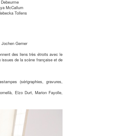
ic Debeurme
 Maya McCallum
Rebecka Tollens
f, Jochen Gerner
nnent des liens très étroits avec le
) issues de la scène française et de
stampes (sérigraphies, gravures,
rnellà, Elzo Durt, Marion Fayolle,