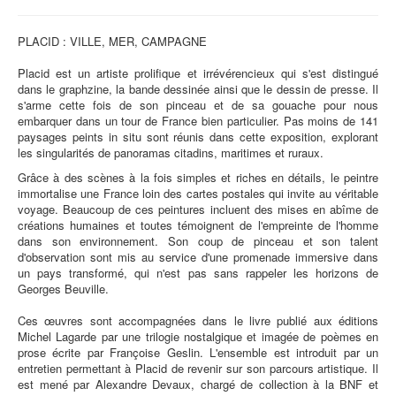
PLACID : VILLE, MER, CAMPAGNE
Placid est un artiste prolifique et irrévérencieux qui s'est distingué
dans le graphzine, la bande dessinée ainsi que le dessin de presse. Il
s'arme cette fois de son pinceau et de sa gouache pour nous
embarquer dans un tour de France bien particulier. Pas moins de 141
paysages peints in situ sont réunis dans cette exposition, explorant
les singularités de panoramas citadins, maritimes et ruraux.
Grâce à des scènes à la fois simples et riches en détails, le peintre
immortalise une France loin des cartes postales qui invite au véritable
voyage. Beaucoup de ces peintures incluent des mises en abîme de
créations humaines et toutes témoignent de l'empreinte de l'homme
dans son environnement. Son coup de pinceau et son talent
d'observation sont mis au service d'une promenade immersive dans
un pays transformé, qui n'est pas sans rappeler les horizons de
Georges Beuville.
Ces œuvres sont accompagnées dans le livre publié aux éditions
Michel Lagarde par une trilogie nostalgique et imagée de poèmes en
prose écrite par Françoise Geslin. L'ensemble est introduit par un
entretien permettant à Placid de revenir sur son parcours artistique. Il
est mené par Alexandre Devaux, chargé de collection à la BNF et