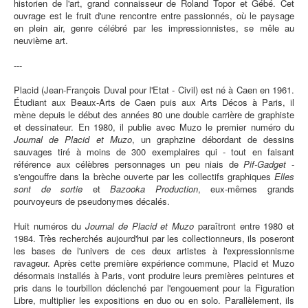
historien de l'art, grand connaisseur de Roland Topor et Gébé. Cet
ouvrage est le fruit d'une rencontre entre passionnés, où le paysage
en plein air, genre célébré par les impressionnistes, se mêle au
neuvième art.
---
Placid (Jean-François Duval pour l'Etat - Civil) est né à Caen en 1961.
Étudiant aux Beaux-Arts de Caen puis aux Arts Décos à Paris, il
mène depuis le début des années 80 une double carrière de graphiste
et dessinateur. En 1980, il publie avec Muzo le premier numéro du
Journal de Placid et Muzo
, un graphzine débordant de dessins
sauvages tiré à moins de 300 exemplaires qui - tout en faisant
référence aux célèbres personnages un peu niais de
Pif-Gadget
-
s'engouffre dans la brèche ouverte par les collectifs graphiques
Elles
sont de sortie
et
Bazooka Production
, eux-mêmes grands
pourvoyeurs de pseudonymes décalés.
Huit numéros du
Journal de Placid et Muzo
paraîtront entre 1980 et
1984. Très recherchés aujourd'hui par les collectionneurs, ils poseront
les bases de l'univers de ces deux artistes à l'expressionnisme
ravageur. Après cette première expérience commune, Placid et Muzo
désormais installés à Paris, vont produire leurs premières peintures et
pris dans le tourbillon déclenché par l'engouement pour la Figuration
Libre, multiplier les expositions en duo ou en solo. Parallèlement, ils