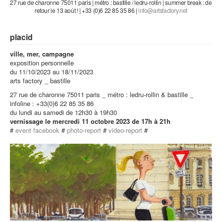
27 rue de charonne 75011 paris | métro : bastille / ledru-rollin | summer break : de
retour le 13 août ! | +33 (0)6 22 85 35 86 |
placid
ville, mer, campagne
exposition personnelle
du 11/10/2023 au 18/11/2023
arts factory _ bastille
27 rue de charonne 75011 paris _ métro : ledru-rollin & bastille _
infoline : +33(0)6 22 85 35 86
du lundi au samedi de 12h30 à 19h30
vernissage le mercredi 11 octobre 2023 de 17h à 21h
#
event facebook
#
photo-report
#
video-report
#