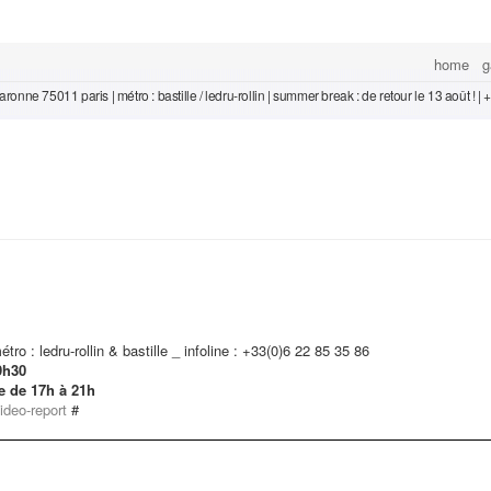
home
g
ronne 75011 paris | métro : bastille / ledru-rollin | summer break : de retour le 13 août ! |
ro : ledru-rollin & bastille _ infoline : +33(0)6 22 85 35 86
9h30
re de 17h à 21h
ideo-report
#