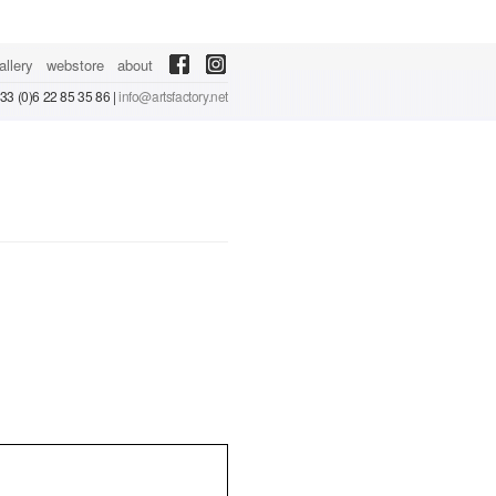
allery
webstore
about
 +33 (0)6 22 85 35 86 |