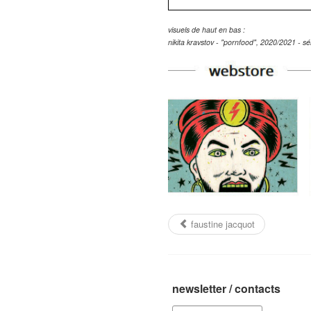
visuels de haut en bas :
nikita kravstov - "pornfood", 2020/2021 - sé
faustine jacquot
newsletter / contacts