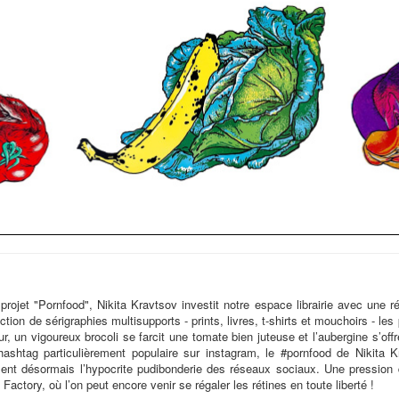
projet "Pornfood", Nikita Kravtsov investit notre espace librairie avec une r
tion de sérigraphies multisupports - prints, livres, t-shirts et mouchoirs - les 
ur, un vigoureux brocoli se farcit une tomate bien juteuse et l’aubergine s’of
ashtag particulièrement populaire sur instagram, le #pornfood de Nikita K
sent désormais l’hypocrite pudibonderie des réseaux sociaux. Une pression 
Factory, où l’on peut encore venir se régaler les rétines en toute liberté !