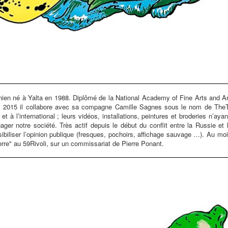
inien né à Yalta en 1988. Diplômé de la National Academy of Fine Arts and Arc
uis 2015 il collabore avec sa compagne Camille Sagnes sous le nom de Th
 à l’international ; leurs vidéos, installations, peintures et broderies n’ayan
er notre société. Très actif depuis le début du conflit entre la Russie et l
ibiliser l’opinion publique (fresques, pochoirs, affichage sauvage …). Au mois
rre" au 59Rivoli, sur un commissariat de Pierre Ponant.