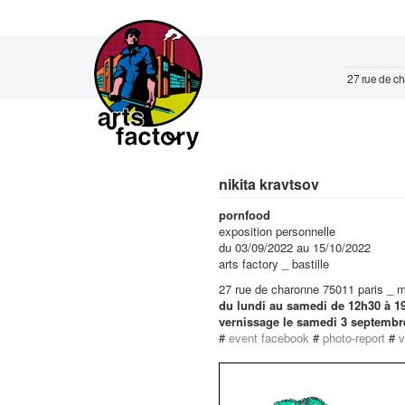
27 rue de cha
nikita kravtsov
pornfood
exposition personnelle
du 03/09/2022 au 15/10/2022
arts factory _ bastille
27 rue de charonne 75011 paris _ mét
du lundi au samedi de 12h30 à 1
vernissage le samedi 3 septemb
#
event facebook
#
photo-report
#
v