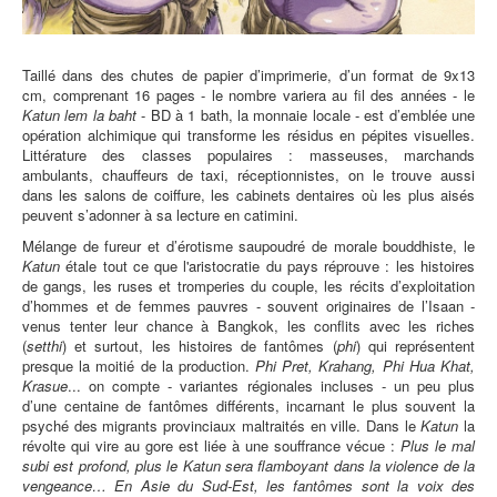
Taillé dans des chutes de papier d’imprimerie, d’un format de 9x13
cm, comprenant 16 pages - le nombre variera au fil des années - le
Katun lem la baht
- BD à 1 bath, la monnaie locale - est d’emblée une
opération alchimique qui transforme les résidus en pépites visuelles.
Littérature des classes populaires : masseuses, marchands
ambulants, chauffeurs de taxi, réceptionnistes, on le trouve aussi
dans les salons de coiffure, les cabinets dentaires où les plus aisés
peuvent s’adonner à sa lecture en catimini.
Mélange de fureur et d’érotisme saupoudré de morale bouddhiste, le
Katun
étale tout ce que l'aristocratie du pays réprouve : les histoires
de gangs, les ruses et tromperies du couple, les récits d’exploitation
d’hommes et de femmes pauvres - souvent originaires de l’Isaan -
venus tenter leur chance à Bangkok, les conflits avec les riches
(
setthi
) et surtout, les histoires de fantômes (
phi
) qui représentent
presque la moitié de la production.
Phi Pret, Krahang, Phi Hua Khat,
Krasue
... on compte - variantes régionales incluses - un peu plus
d’une centaine de fantômes différents, incarnant le plus souvent la
psyché des migrants provinciaux maltraités en ville. Dans le
Katun
la
révolte qui vire au gore est liée à une souffrance vécue :
Plus le mal
subi est profond, plus le Katun sera flamboyant dans la violence de la
vengeance… En Asie du Sud-Est, les fantômes sont la voix des