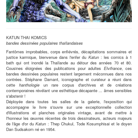
KATUN THAI KOMICS
bandes dessinées populaires thaïlandaises
Fantômes improbables, corps enfiévrés, décapitations sommaires et
justice karmique, bienvenue dans l'enfer du
Katun
: les comics à 1
bath qui ont inondé la Thaïlande au détour des années 70 et 80.
Cousines éloignées des publications pour adultes
Elvifrance
, ces
bandes dessinées populaires restent largement méconnues dans nos
contrées. Stéphane Damant, iconographe et curateur a réuni dans
cette
hanthologie
un rare corpus d'archives et de créations
contemporaines révélant une esthétique décapante ... âmes sensibles
s'abstenir !
Déployée dans toutes les salles de la galerie, l'exposition qui
accompagne le livre s'ouvre sur une exceptionnelle collection
d'illustrations et planches originales vintage, avant de mettre à
l'honneur les œuvres récentes de trois dessinateurs, acteurs majeurs
de l'âge d'or du
Katun
: Thep Chukul, Tode Kosumphisai et le doyen
Dan Sudsakorn né en 1954.