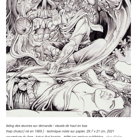
listing des œuvres sur demande /
visuels de haut en bas
thep chukul [ né en 1969 ] - technique mixte sur papier, 29.7 x 21 cm, 2021
couverture du livre : katun thai komics - édité par serious publishing -
plus d'infos