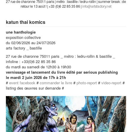
27 rue de charonne 75011 paris | métro : bastille / ledru-rollin | summer break : de
retour le 13 août ! | +33 (0)6 22 85 35 86 |
katun thai komics
une hanthologie
exposition collective
du 02/06/2026 au 24/07/2026
arts factory _ bastille
27 rue de charonne 75011 paris _ métro : ledru-rollin & bastille _
infoline : +33(0)6 22 85 35 86
du mardi au samedi de 12h30 à 19h30
vernissage et lancement du livre édité par serious publishing
le mardi 2 juin 2026 de 17h à 21h
#
event facebook
#
commander le livre
#
photo-report
#
video-report
#
listing des œuvres sur demande #