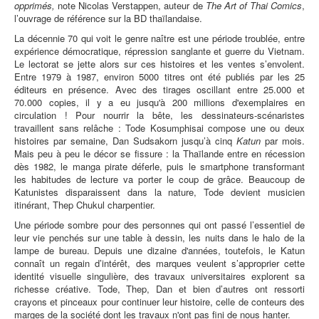
opprimés,
note Nicolas Verstappen, auteur de
The Art of Thai Comics
,
l’ouvrage de référence sur la BD thaïlandaise.
La décennie 70 qui voit le genre naître est une période troublée, entre
expérience démocratique, répression sanglante et guerre du Vietnam.
Le lectorat se jette alors sur ces histoires et les ventes s’envolent.
Entre 1979 à 1987, environ 5000 titres ont été publiés par les 25
éditeurs en présence. Avec des tirages oscillant entre 25.000 et
70.000 copies, il y a eu jusqu'à 200 millions d'exemplaires en
circulation ! Pour nourrir la bête, les dessinateurs-scénaristes
travaillent sans relâche : Tode Kosumphisai compose une ou deux
histoires par semaine, Dan Sudsakorn jusqu’à cinq
Katun
par mois.
Mais peu à peu le décor se fissure : la Thaïlande entre en récession
dès 1982, le manga pirate déferle, puis le smartphone transformant
les habitudes de lecture va porter le coup de grâce. Beaucoup de
Katunistes disparaissent dans la nature, Tode devient musicien
itinérant, Thep Chukul charpentier.
Une période sombre pour des personnes qui ont passé l’essentiel de
leur vie penchés sur une table à dessin, les nuits dans le halo de la
lampe de bureau. Depuis une dizaine d'années, toutefois, le Katun
connaît un regain d’intérêt, des marques veulent s’approprier cette
identité visuelle singulière, des travaux universitaires explorent sa
richesse créative. Tode, Thep, Dan et bien d’autres ont ressorti
crayons et pinceaux pour continuer leur histoire, celle de conteurs des
marges de la société dont les travaux n'ont pas fini de nous hanter.