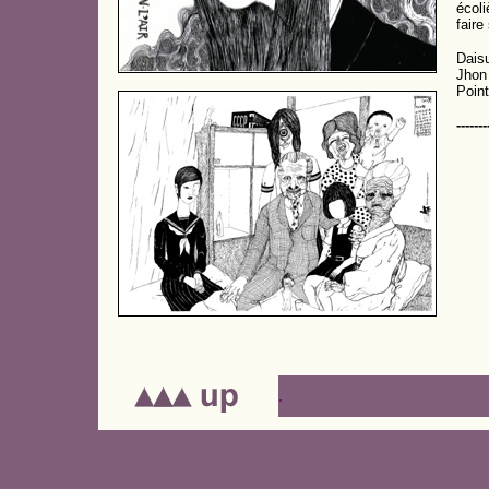
écoli
faire
Daisu
Jhon 
Point
-------
.