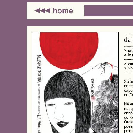
.
-------
dai
-------
> ar
> le
-------
> vo
> n'h
-------
Suite
de r
expos
du De
Né en
marqu
anné
de Ko
Otaku
poési
peint