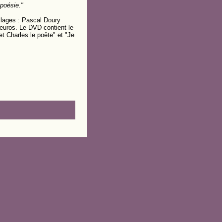
 poésie."
llages : Pascal Doury
euros. Le DVD contient le
et Charles le poête" et "Je