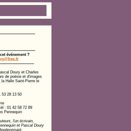
------------------------------
------------------------------
 cet événement ?
ory@free.fr
-----------------------------
Pascal Doury et Charles
urs de poésie et d'images
 la Halle Saint-Pierre le
01 53 28 13 50
vre
tél : 01 42 58 72 89
les Pennequin
eurs, l'un écrivain,
 Pennequin et Pascal Doury
 bouleversant.