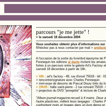
.
--------------------------------------------------------------------------
parcours "je me jette" !
> le samedi 18 décembre 2004
--------------------------------------------------------------------------
Vous souhaitez obtenir plus d'informations sur
N'hésitez pas à nous contacter par mail >
artsfact
--------------------------------------------------------------------------
A l'occasion de la sortie du livre/dvd éponyme de 
Pennequin les éditions
al dante
invitent les amate
fortes à un parcours entre la galerie Art's Factory et
samedi 18 décembre à partir de 18h.
> 18h :
art's factory - 48, rue d'orsel 75018 - tél : 
> rencontre/signature avec Charles Pennequin
> mini-expo de dessins de Pascal Doury tirés du li
> 19h45 :
halle saint-pierre - 2 rue ronsard 75018 - 
> projection du DVD "jemejette" & lecture de Char
"Album-journal-magazine-recueil à 4 mains. Deux aut
l'autre plasticien, mêlent leurs langages : Charles
confrontent mots et images dans un livre dense et